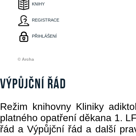
KNIHY
REGISTRACE
PŘIHLÁŠENÍ
© Archa
VÝPŮJČNÍ ŘÁD
Režim knihovny Kliniky adikto
platného opatření děkana 1. L
řád a Výpůjční řád a další pr