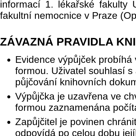
informací 1. lékařské fakulty
fakultní nemocnice v Praze (Op
ZÁVAZNÁ PRAVIDLA KN
Evidence výpůjček probíhá 
formou. Uživatel souhlasí
půjčování knihovních doku
Výpůjčka je uzavřena ve chví
formou zaznamenána počíta
Zapůjčitel je povinen chráni
odpovídá po celou dobu její